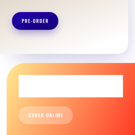
PRE-ORDER
$8.99 DOZEN
OF ORGINAL
GLAZED DONUTS
ORDER ONLINE