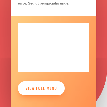
error. Sed ut perspiciatis unde.
WE MAKE DONUTS
FRESH DAILY
Vestibulum ante ipsum primis in faucibus
orci luctus et ultrices posuere cubilia
Curae; Donec velit neque, auctor sit amet
aliquam vel, ullamcorper sit amet ligula.
Vestibulum ac diam sit amet quam
vehicula elementum sed sit amet dui.
VIEW FULL MENU