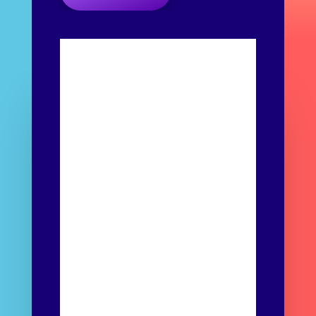
Sed ut perspiciatis unde omnis iste
natus error sit voluptatem accusantium
doloremque laudantium, totam.
Veritatis
et quasi architecto beatae.
BROWSE FOOD CATEGORIES
Home
About
Services
Service
Shop
Contact