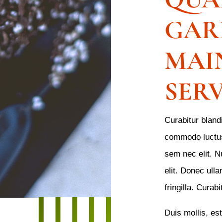
GAR
MAI
SERV
Curabitur blandi
commodo luctus, 
sem nec elit. Nu
elit. Donec ull
fringilla. Curabi
Duis mollis, es