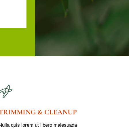
 vel augue
 dolor
em
TRIMMING & CLEANUP
Nulla quis lorem ut libero malesuada