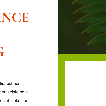
E
ANCE
G
FOR ALL O
YOUR
lis, est non
GARDENIN
get lacinia odio
NEEDS
es vehicula ut id