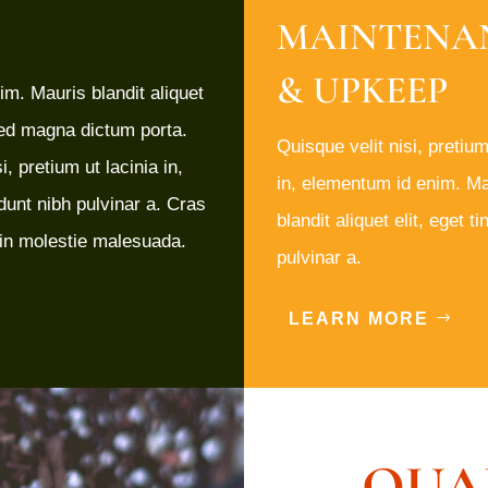
MAINTENA
& UPKEEP
im. Mauris blandit aliquet
a sed magna dictum porta.
Quisque velit nisi, pretium
, pretium ut lacinia in,
in, elementum id enim. Ma
idunt nibh pulvinar a. Cras
blandit aliquet elit, eget t
din molestie malesuada.
pulvinar a.
LEARN MORE
QUA