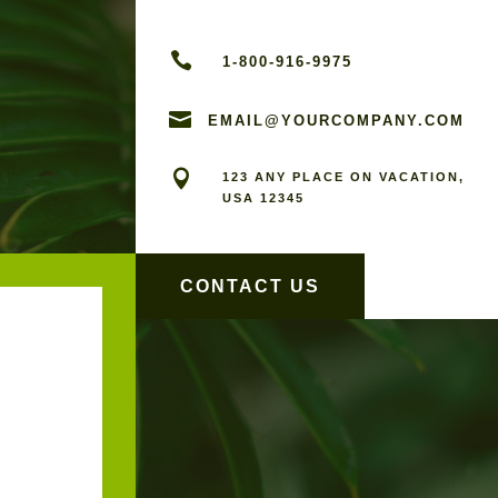

1-800-916-9975

EMAIL@YOURCOMPANY.COM

123 ANY PLACE ON VACATION,
USA 12345
CONTACT US
F
G