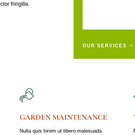
or fringilla.
Vivamus sagittis lacus
laoreet rutrum faucibus
auctor. Etiam porta s
OUR SERVICES
GARDEN MAINTENANCE
Nulla quis lorem ut libero malesuada