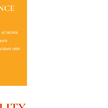
NCE
 ut lacinia
uris
incidunt nibh
LITY